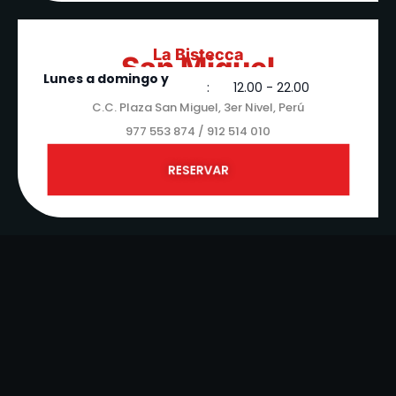
La Bistecca
San Miguel
Lunes a domingo y
:
12.00 - 22.00
feriados
C.C. Plaza San Miguel, 3er Nivel, Perú
977 553 874 / 912 514 010
RESERVAR