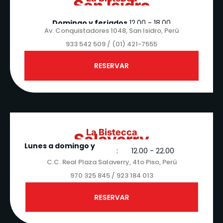
San Isidro
Lunes - Sábado:
12.00 - 22.00
Domingo y feriados
12.00 - 18.00
Av. Conquistadores 1048, ​San Isidro, Perú
933 542 509 / (01) 421-7555​
RESERVAR
La Bistecca
Salaverry
Lunes a domingo y
:
12.00 - 22.00
feriados
C.C. Real Plaza Salaverry, 4to Piso, Perú
970 325 845 / 923 184 013
RESERVAR