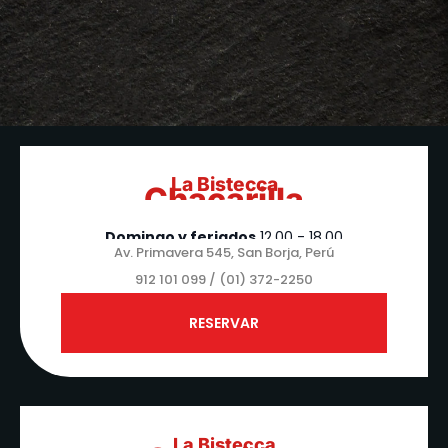
La Bistecca
Chacarilla
Lunes - Sábado:
12.00 - 22.00
Domingo y feriados
12.00 - 18.00
Av. Primavera 545, San Borja, Perú
912 101 099 / (01) 372-2250
RESERVAR
La Bistecca