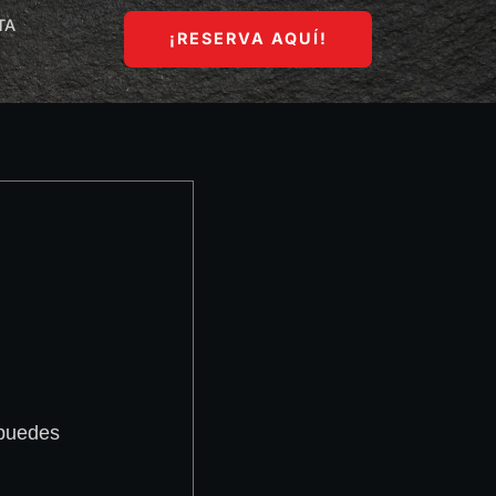
TA
¡RESERVA AQUÍ!
 puedes