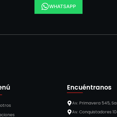
WHATSAPP
enú
Encuéntranos
Av. Primavera 545, Sa
otros
Av. Conquistadores 104
aciones