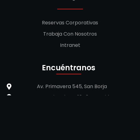
Reservas Corporativas
Trabaja Con Nosotros
Intranet
Encuéntranos
Av. Primavera 545, San Borja
Av. Conquistadores 1048, San Isidro
C.C. Real Plaza Salaverry, 4to Piso
C.C. Plaza San Miguel, 3er Nivel