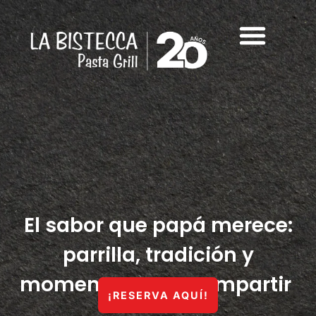
El sabor que papá merece:
parrilla, tradición y
momentos para compartir
¡RESERVA AQUÍ!