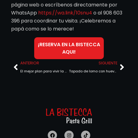
página web o escríbenos directamente por
WhatsApp
https://wa.link/10snu4
o al 908 603
396 para coordinar tu visita. ¡Celebremos a
papá como se lo merece!
¡RESERVA EN LA BISTECCA
AQUI!
ANTERIOR
SIGUIENTE
El mejor plan para vivir la pasión del fútbol está en La Bistecca
Tapado de lomo con huevo montado: el plato del mes que celebra el sabor peruano en julio